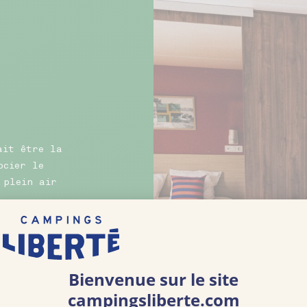
ait être la
ocier le
 plein air
 centre
 lobby de
 de se
hiques.