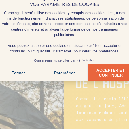
CAMPER U
DE L'HOSP
Comme il a remis l’hô
au goût du jour, Adri
Touriste redonne tout
aux vacances de plein