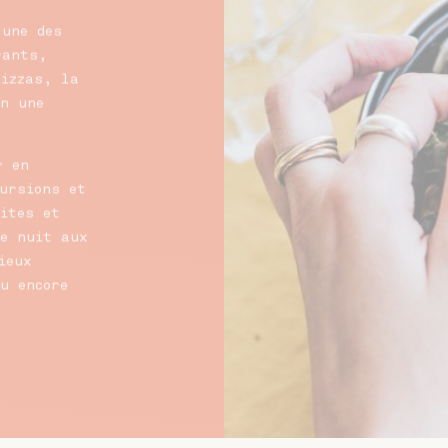
’une des
rants,
pizzas, la
en une
r en
ursions et
ites et
de nuit aux
ieux
u encore