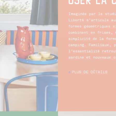
Imaginée par le studi
Liberté s’articule au
formes géométriques s
combinent en frises, 
simplicité de la form
camping. Familiaux, p
l’essentialité retrou
sardine et nouveaux c
PLUS DE DÉTAILS