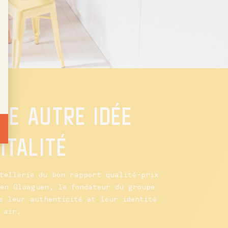
NE AUTRE IDÉE
ITALITÉ
tellerie du bon rapport qualité-prix
en Gloaguen, le fondateur du groupe
e leur authenticité et leur identité
 air.